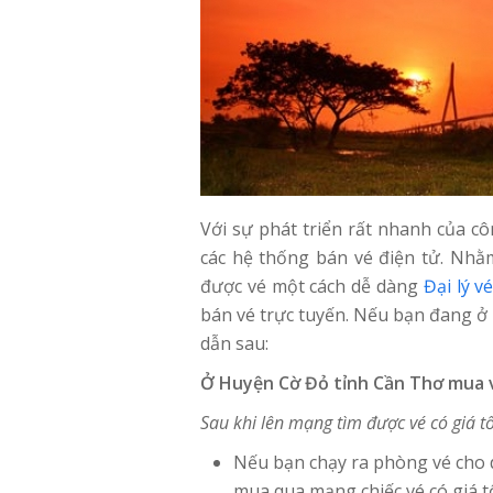
Với sự phát triển rất nhanh của c
các hệ thống bán vé điện tử. Nhằ
được vé một cách dễ dàng
Đại lý 
bán vé trực tuyến. Nếu bạn đang ở
dẫn sau:
Ở Huyện Cờ Đỏ tỉnh Cần Thơ mua 
Sau khi lên mạng tìm được vé có giá t
Nếu bạn chạy ra phòng vé cho dù
mua qua mạng chiếc vé có giá t