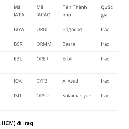
Mã
Mã
Tên Thành
Quốc
IATA
IACAO
phố
gia
BGW
ORBI
Baghdad
Iraq
BSR
ORMM
Basra
Iraq
EBL
ORER
Erbil
Iraq
IQA
CYFB
Al Asad
Iraq
ISU
ORSU
Sulaimaniyah
Iraq
.HCM) đi Iraq