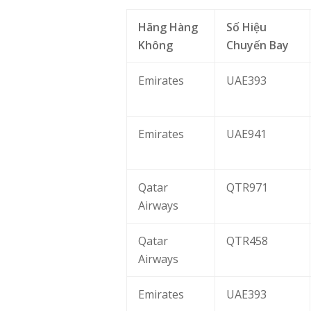
Hãng Hàng
Số Hiệu
Không
Chuyến Bay
Emirates
UAE393
Emirates
UAE941
Qatar
QTR971
Airways
Qatar
QTR458
Airways
Emirates
UAE393