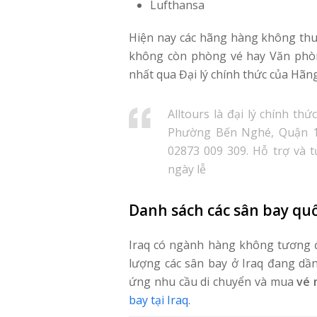
Lufthansa
Hiện nay các hãng hàng không thu
không còn phòng vé hay Văn phòng
nhất qua Đại lý chính thức của Hãng
Alltours là đại lý chính th
Phường Bến Nghé, Quận 1,
02873 009 309. Hỗ trợ và 
ngày lễ
Danh sách các sân bay quố
Iraq có ngành hàng không tương đố
lượng các sân bay ở Iraq đang dầ
ứng nhu cầu di chuyển và mua
vé 
bay tại Iraq
.