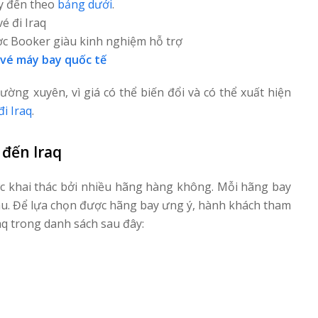
ay đến theo
bảng dưới
.
é đi Iraq
c Booker giàu kinh nghiệm hỗ trợ
vé máy bay quốc tế
hường xuyên, vì giá có thể biến đổi và có thể xuất hiện
i Iraq
.
đến Iraq
 khai thác bởi nhiều hãng hàng không. Mỗi hãng bay
hau. Để lựa chọn được hãng bay ưng ý, hành khách tham
aq trong danh sách sau đây: