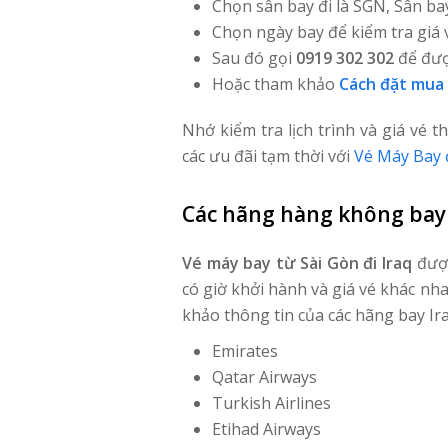
Chọn sân bay đi là SGN, Sân b
Chọn ngày bay để kiểm tra giá v
Sau đó gọi
0919 302 302
để đượ
Hoặc tham khảo
Cách đặt mua 
Nhớ kiểm tra lịch trình và giá vé t
các ưu đãi tạm thời với
Vé Máy Bay đ
Các hãng hàng không bay 
Vé máy bay từ Sài Gòn đi Iraq
được
có giờ khởi hành và giá vé khác n
khảo thông tin của các hãng bay Ir
Emirates
Qatar Airways
Turkish Airlines
Etihad Airways