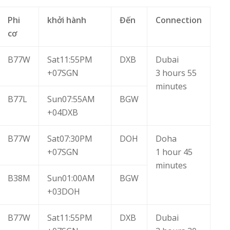
Phi
khởi hành
Đến
Connection
cơ
B77W
Sat11:55PM
DXB
Dubai
+07SGN
3 hours 55
minutes
B77L
Sun07:55AM
BGW
+04DXB
B77W
Sat07:30PM
DOH
Doha
+07SGN
1 hour 45
minutes
B38M
Sun01:00AM
BGW
+03DOH
B77W
Sat11:55PM
DXB
Dubai