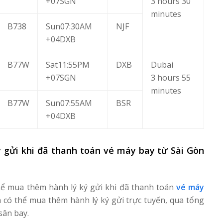
+07SGN
3 hours 30
minutes
B738
Sun07:30AM
NJF
+04DXB
B77W
Sat11:55PM
DXB
Dubai
+07SGN
3 hours 55
minutes
B77W
Sun07:55AM
BSR
+04DXB
 gửi khi đã thanh toán vé máy bay từ Sài Gòn
 thể mua thêm hành lý ký gửi khi đã thanh toán
vé máy
 có thể mua thêm hành lý ký gửi trực tuyến, qua tổng
sân bay.