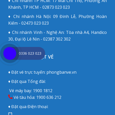
♦ Chi nhánh TP HCM: 17 Mai Chí Thọ, Phường An
Khánh, TP HCM - 02873 023 023
♦ Chi nhánh Hà Nội: 09 Đinh Lễ, Phường Hoàn
Kiếm - 02473 023 023
♦ Chi nhánh Vinh - Nghệ An: Tòa nhà A4, Handico
30, Đại lộ Lê Nin - 02387 302 302
0336 023 023
CÁCH THỨC ĐẶT VÉ
♦ Đặt vé trực tuyến:
phongbanve.vn
♦ Đặt qua Tổng đài:
Vé máy bay:
1900 1812
Vé tàu hỏa:
1900 636 212
♦ Đặt qua Điện thoại: