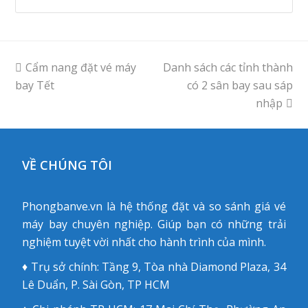
previous
Cẩm nang đặt vé máy
Danh sách các tỉnh thành
next
bay Tết
post:
post:
có 2 sân bay sau sáp
nhập
VỀ CHÚNG TÔI
Phongbanve.vn là hệ thống đặt và so sánh giá vé
máy bay chuyên nghiệp. Giúp bạn có những trải
nghiệm tuyệt vời nhất cho hành trình của mình.
♦ Trụ sở chính: Tầng 9, Tòa nhà Diamond Plaza, 34
Lê Duẩn, P. Sài Gòn, TP HCM