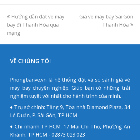
previous
Hướng dẫn đặt vé máy
Giá vé máy bay Sài Gòn
next
bay đi Thanh Hóa qua
post:
post:
Thanh Hóa
mạng
VỀ CHÚNG TÔI
Phongbanve.vn là hệ thống đặt và so sánh giá vé
máy bay chuyên nghiệp. Giúp bạn có những trải
nghiệm tuyệt vời nhất cho hành trình của mình.
♦ Trụ sở chính: Tầng 9, Tòa nhà Diamond Plaza, 34
Lê Duẩn, P. Sài Gòn, TP HCM
♦ Chi nhánh TP HCM: 17 Mai Chí Thọ, Phường An
Khánh, TP HCM - 02873 023 023