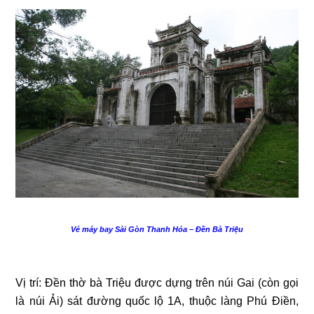
Vé máy bay Sài Gòn Thanh Hóa – Đền Bà Triệu
Vị trí: Đền thờ bà Triệu được dựng trên núi Gai (còn gọi
là núi Ải) sát đường quốc lộ 1A, thuộc làng Phú Điền,