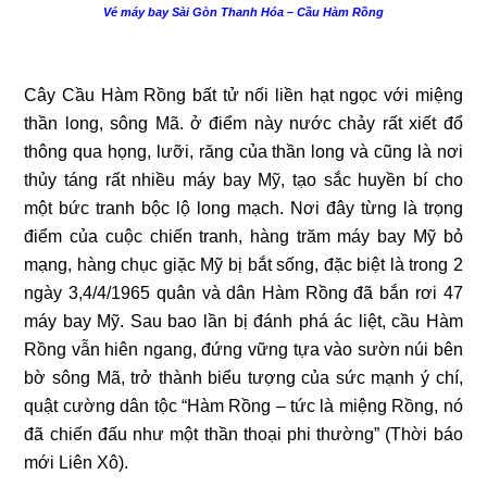
Vé máy bay Sài Gòn Thanh Hóa – Cầu Hàm Rồng
Cây Cầu Hàm Rồng bất tử nối liền hạt ngọc với miệng
thần long, sông Mã. ở điểm này nước chảy rất xiết đổ
thông qua họng, lưỡi, răng của thần long và cũng là nơi
thủy táng rất nhiều máy bay Mỹ, tạo sắc huyền bí cho
một bức tranh bộc lộ long mạch. Nơi đây từng là trọng
điểm của cuộc chiến tranh, hàng trăm máy bay Mỹ bỏ
mạng, hàng chục giặc Mỹ bị bắt sống, đặc biệt là trong 2
ngày 3,4/4/1965 quân và dân Hàm Rồng đã bắn rơi 47
máy bay Mỹ. Sau bao lần bị đánh phá ác liệt, cầu Hàm
Rồng vẫn hiên ngang, đứng vững tựa vào sườn núi bên
bờ sông Mã, trở thành biểu tượng của sức mạnh ý chí,
quật cường dân tộc “Hàm Rồng – tức là miệng Rồng, nó
đã chiến đấu như một thần thoại phi thường” (Thời báo
mới Liên Xô).