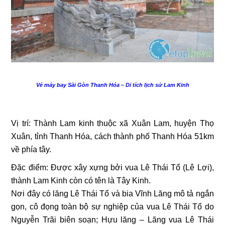
Vé máy bay Sài Gòn Thanh Hóa – Di tích lịch sử Lam Kinh
Vị trí: Thành Lam kinh thuộc xã Xuân Lam, huyện Thọ
Xuân, tỉnh Thanh Hóa, cách thành phố Thanh Hóa 51km
về phía tây.
Đặc điểm: Được xây xựng bởi vua Lê Thái Tổ (Lê Lợi),
thành Lam Kinh còn có tên là Tây Kinh.
Nơi đây có lăng Lê Thái Tổ và bia Vĩnh Lăng mô tả ngắn
gọn, cô đọng toàn bộ sự nghiệp của vua Lê Thái Tổ do
Nguyễn Trãi biên soạn; Hựu lăng – Lăng vua Lê Thái