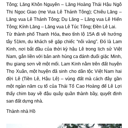
Tông; Lăng Khôn Nguyên – Lăng Hoàng Thái Hậu Ngô
Thị Ngọc Giao (mẹ Vua Lê Thánh Tông); Chiêu Lăng –
Lăng vua Lê Thánh Tông; Dụ Lăng – Lăng vua Lê Hiến
Tông; Kính Lăng – Lăng vua Lê Túc Tông; Đền Lê Lai.
Từ thành phố Thanh Hóa, theo tỉnh lộ 15A đi về hướng
tây 51km, du khách sẽ gặp chiếc “nôi vàng”. Ðó là Lam
Kinh, nơi bắt đầu của thời kỳ hậu Lê trong lịch sử Việt
Nam, gắn liền với bản anh hùng ca đánh đuổi giặc Minh,
thu giang sơn về một mối. Lam Kinh nằm trên đất huyện
Thọ Xuân, một huyện đã sinh cho dân tộc Việt Nam hai
đời Lê (Tiền Lê, Hậu Lê) – vùng đất mà cách đây gần
một ngàn năm cụ tổ của Thái Tổ Cao Hoàng đế Lê Lợi
thấy chim bay về đậu quây quần thành bầy, quyết định
san đất dựng nhà.
Thành nhà Hồ