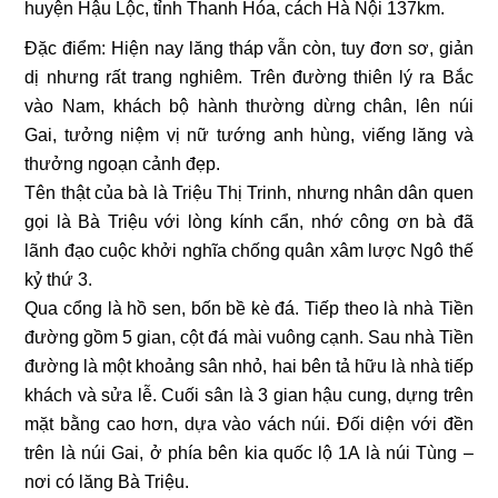
huyện Hậu Lộc, tỉnh Thanh Hóa, cách Hà Nội 137km.
Đặc điểm: Hiện nay lăng tháp vẫn còn, tuy đơn sơ, giản
dị nhưng rất trang nghiêm. Trên đường thiên lý ra Bắc
vào Nam, khách bộ hành thường dừng chân, lên núi
Gai, tưởng niệm vị nữ tướng anh hùng, viếng lăng và
thưởng ngoạn cảnh đẹp.
Tên thật của bà là Triệu Thị Trinh, nhưng nhân dân quen
gọi là Bà Triệu với lòng kính cẩn, nhớ công ơn bà đã
lãnh đạo cuộc khởi nghĩa chống quân xâm lược Ngô thế
kỷ thứ 3.
Qua cổng là hồ sen, bốn bề kè đá. Tiếp theo là nhà Tiền
đường gồm 5 gian, cột đá mài vuông cạnh. Sau nhà Tiền
đường là một khoảng sân nhỏ, hai bên tả hữu là nhà tiếp
khách và sửa lễ. Cuối sân là 3 gian hậu cung, dựng trên
mặt bằng cao hơn, dựa vào vách núi. Đối diện với đền
trên là núi Gai, ở phía bên kia quốc lộ 1A là núi Tùng –
nơi có lăng Bà Triệu.