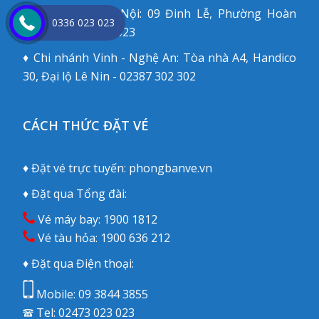
♦ Chi nhánh Hà Nội: 09 Đinh Lễ, Phường Hoàn
0336 023 023
Kiếm - 02473 023 023
♦ Chi nhánh Vinh - Nghệ An: Tòa nhà A4, Handico
30, Đại lộ Lê Nin - 02387 302 302
CÁCH THỨC ĐẶT VÉ
♦ Đặt vé trực tuyến:
phongbanve.vn
♦ Đặt qua Tổng đài:
Vé máy bay:
1900 1812
Vé tàu hỏa:
1900 636 212
♦ Đặt qua Điện thoại:
Mobile:
09 3844 3855
Tel:
02473 023 023