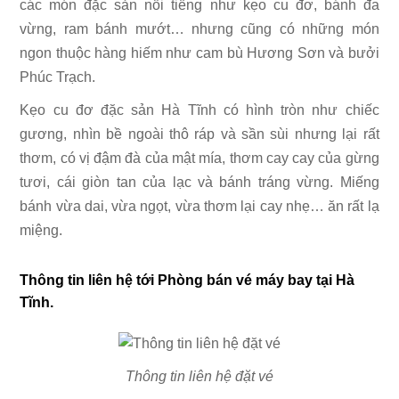
các món đặc sản nổi tiếng như kẹo cu đơ, bánh đa
vừng, ram bánh mướt… nhưng cũng có những món
ngon thuộc hàng hiếm như cam bù Hương Sơn và bưởi
Phúc Trạch.
Kẹo cu đơ đặc sản Hà Tĩnh có hình tròn như chiếc
gương, nhìn bề ngoài thô ráp và sần sùi nhưng lại rất
thơm, có vị đậm đà của mật mía, thơm cay cay của gừng
tươi, cái giòn tan của lạc và bánh tráng vừng. Miếng
bánh vừa dai, vừa ngọt, vừa thơm lại cay nhẹ… ăn rất lạ
miệng.
Thông tin liên hệ tới Phòng bán vé máy bay tại Hà
Tĩnh.
Thông tin liên hệ đặt vé