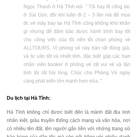
Ngọc Thanh ở Hà Tĩnh nói ” Tôi hay đi công tác
ở Sài Gòn, đôi khi tuần đi 2 – 3 lần mà để mua
đc vé máy bay tại Hà Tĩnh cũng không khó khăn
gì nhưng để đảm bảo được hành trình bay tốt
cho công việc của tôi nên tôi chọn phòng vé
ALLTOURS. Vì phòng vé này bán rất đúng giá,
và tư vấn tốt và nhiệt tình, đặc biệt gặp các bạn
nhân viên booker ở phòng vé rất vui vẻ và tận
tình tôi rất hài lòng. Chúc cho Phòng Vé ngày
càng phát triển lớn mạnh hơn nữa. ”
Du lịch tại Hà Tĩnh:
Hà Tĩnh không chỉ được biết đến là mảnh đất địa linh
nhân kiệt, giàu truyền thống cách mạng và văn hóa, nơi
có nhiều tên đất, tên người gắn liền với những trang sử
hào hùng của dân tộc mà còn nổi tiếng với nhiều danh