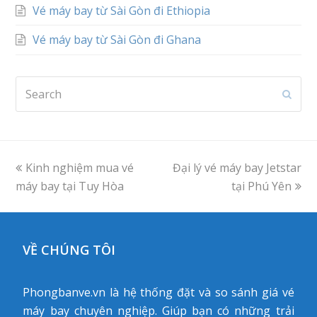
Vé máy bay từ Sài Gòn đi Ethiopia
Vé máy bay từ Sài Gòn đi Ghana
Search
Subm
previous
Kinh nghiệm mua vé
Đại lý vé máy bay Jetstar
next
máy bay tại Tuy Hòa
post:
post:
tại Phú Yên
VỀ CHÚNG TÔI
Phongbanve.vn là hệ thống đặt và so sánh giá vé
máy bay chuyên nghiệp. Giúp bạn có những trải