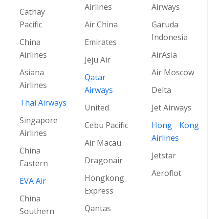
Airlines
Airways
Cathay
Pacific
Air China
Garuda
Indonesia
China
Emirates
Airlines
AirAsia
Jeju Air
Asiana
Air Moscow
Qatar
Airlines
Airways
Delta
Thai Airways
United
Jet Airways
Singapore
Cebu Pacific
Hong Kong
Airlines
Airlines
Air Macau
China
Jetstar
Dragonair
Eastern
Aeroflot
Hongkong
EVA Air
Express
China
Qantas
Southern