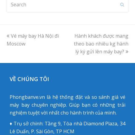
Search
Subm
previous
Vé máy bay Hà Nội đi
Hành khách được mang
next
Moscow
post:
theo bao nhiêu kg hành
post:
lý ký gửi lên máy bay?
VỀ CHÚNG TÔI
Phongbanve.vn là hệ thống đặt và so sánh giá vé
máy bay chuyên nghiệp. Giúp bạn có những trải
nghiệm tuyệt vời nhất cho hành trình của mình.
♦ Trụ sở chính: Tầng 9, Tòa nhà Diamond Plaza, 34
Lê Duẩn, P. Sài Gòn, TP HCM