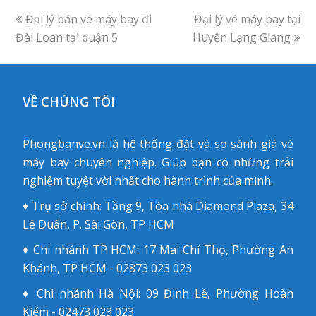
previous
Đại lý bán vé máy bay đi
Đại lý vé máy bay tại
next
Đài Loan tại quận 5
post:
Huyện Lạng Giang
post:
VỀ CHÚNG TÔI
Phongbanve.vn là hệ thống đặt và so sánh giá vé
máy bay chuyên nghiệp. Giúp bạn có những trải
nghiệm tuyệt vời nhất cho hành trình của mình.
♦ Trụ sở chính: Tầng 9, Tòa nhà Diamond Plaza, 34
Lê Duẩn, P. Sài Gòn, TP HCM
♦ Chi nhánh TP HCM: 17 Mai Chí Thọ, Phường An
Khánh, TP HCM - 02873 023 023
♦ Chi nhánh Hà Nội: 09 Đinh Lễ, Phường Hoàn
Kiếm - 02473 023 023