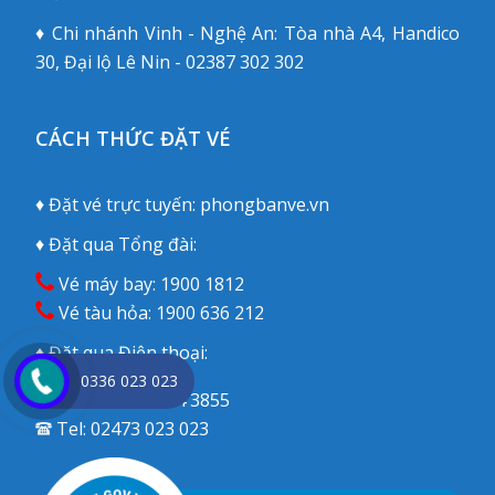
♦ Chi nhánh Vinh - Nghệ An: Tòa nhà A4, Handico
30, Đại lộ Lê Nin - 02387 302 302
CÁCH THỨC ĐẶT VÉ
♦ Đặt vé trực tuyến:
phongbanve.vn
♦ Đặt qua Tổng đài:
Vé máy bay:
1900 1812
Vé tàu hỏa:
1900 636 212
♦ Đặt qua Điện thoại:
0336 023 023
Mobile:
09 3844 3855
Tel:
02473 023 023