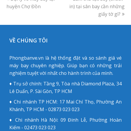
huyện Chợ Đồn
post:
in) tại sân bay cần những
post:
giấy tờ gì?
VỀ CHÚNG TÔI
Phongbanve.vn là hệ thống đặt và so sánh giá vé
máy bay chuyên nghiệp. Giúp bạn có những trải
nghiệm tuyệt vời nhất cho hành trình của mình.
♦ Trụ sở chính: Tầng 9, Tòa nhà Diamond Plaza, 34
Lê Duẩn, P. Sài Gòn, TP HCM
♦ Chi nhánh TP HCM: 17 Mai Chí Thọ, Phường An
Khánh, TP HCM - 02873 023 023
♦ Chi nhánh Hà Nội: 09 Đinh Lễ, Phường Hoàn
Kiếm - 02473 023 023