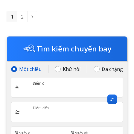
Page
1
Page
2
Next
Tìm kiếm chuyến bay
Một chiều
Khứ hồi
Đa chặng
Điểm đi
Điểm đến
Ngày đi
Ngày về