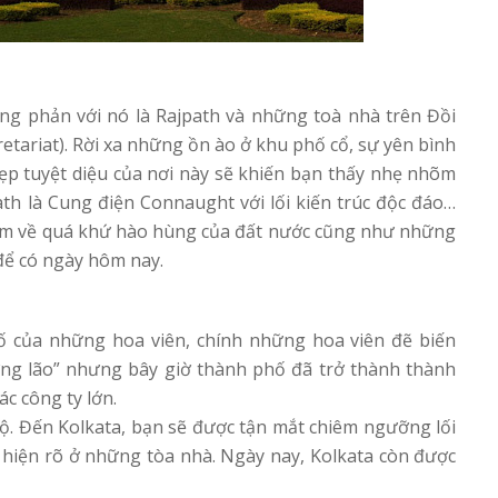
ng phản với nó là Rajpath và những toà nhà trên Đồi
etariat). Rời xa những ồn ào ở khu phố cổ, sự yên bình
đẹp tuyệt diệu của nơi này sẽ khiến bạn thấy nhẹ nhõm
path là Cung điện Connaught với lối kiến trúc độc đáo…
iệm về quá khứ hào hùng của đất nước cũng như những
để có ngày hôm nay.
 của những hoa viên, chính những hoa viên đẽ biến
ng lão” nhưng bây giờ thành phố đã trở thành thành
c công ty lớn.
ộ. Đến Kolkata, bạn sẽ được tận mắt chiêm ngưỡng lối
ể hiện rõ ở những tòa nhà. Ngày nay, Kolkata còn được