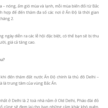
a – nóng, ẩm gió mùa và lạnh, mỗi mùa biến đổi từ Bắc
h hợp để đến thăm đa số các nơi ở Ấn Độ là thời gian
tháng 2.
 ngày diễn ra các lễ hội đặc biệt, có thể bạn sẽ bị thu
ời, giá cả tăng cao.
âu?
khi đến thăm đất nước Ấn Độ chính là thủ đô Delhi –
và là trung tâm của vùng Bắc Ấn.
hất ở Delhi là 2 toà nhà nằm ở Old Delhi, Pháo đài đỏ
Cổ cũng sẽ đem lại cho bạn những cảm khác khó quên.