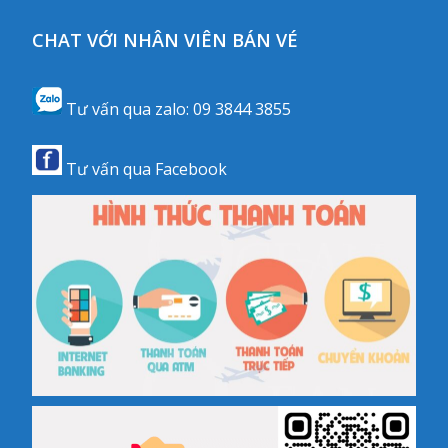
CHAT VỚI NHÂN VIÊN BÁN VÉ
Tư vấn qua zalo:
09 3844 3855
Tư vấn qua
Facebook