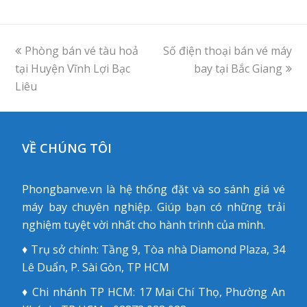
previous
Phòng bán vé tàu hoả
Số điện thoại bán vé máy
next
tại Huyện Vĩnh Lợi Bạc
post:
post:
bay tại Bắc Giang
Liêu
VỀ CHÚNG TÔI
Phongbanve.vn là hệ thống đặt và so sánh giá vé
máy bay chuyên nghiệp. Giúp bạn có những trải
nghiệm tuyệt vời nhất cho hành trình của mình.
♦ Trụ sở chính: Tầng 9, Tòa nhà Diamond Plaza, 34
Lê Duẩn, P. Sài Gòn, TP HCM
♦ Chi nhánh TP HCM: 17 Mai Chí Thọ, Phường An