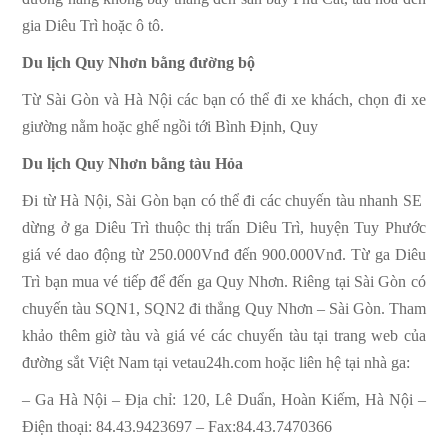
gia Diêu Trì hoặc ô tô.
Du lịch Quy Nhơn bằng đường bộ
Từ
Sài Gòn
và Hà Nội các bạn có thể đi xe khách, chọn đi xe
giường nằm hoặc ghế ngồi tới Bình Định, Quy
Du lịch Quy Nhơn bằng tàu Hỏa
Đi từ Hà Nội,
Sài Gòn
bạn có thể đi các chuyến tàu nhanh SE
dừng ở ga Diêu Trì thuộc thị trấn Diêu Trì, huyện Tuy Phước
giá vé dao động từ 250.000Vnđ đến 900.000Vnđ. Từ ga Diêu
Trì bạn mua vé tiếp để đến ga Quy Nhơn. Riêng tại
Sài Gòn
có
chuyến tàu SQN1, SQN2 đi thẳng Quy Nhơn –
Sài Gòn
. Tham
khảo thêm giờ tàu và giá vé các chuyến tàu tại trang web của
đường sắt Việt Nam tại vetau24h.com hoặc liên hệ tại nhà ga:
– Ga Hà Nội – Địa chỉ: 120, Lê Duẩn, Hoàn Kiếm, Hà Nội –
Điện thoại: 84.43.9423697 – Fax:84.43.7470366