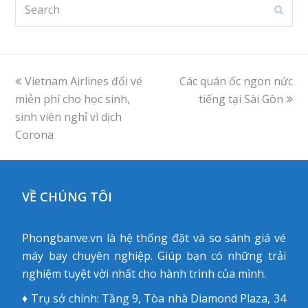
Search
Subm
previous
Vietnam Airlines đổi vé
Các quán ốc ngon nức
next
miễn phí cho học sinh,
post:
post:
tiếng tại Sài Gòn
sinh viên nghỉ vì dịch
Corona
VỀ CHÚNG TÔI
Phongbanve.vn là hệ thống đặt và so sánh giá vé
máy bay chuyên nghiệp. Giúp bạn có những trải
nghiệm tuyệt vời nhất cho hành trình của mình.
♦ Trụ sở chính: Tầng 9, Tòa nhà Diamond Plaza, 34