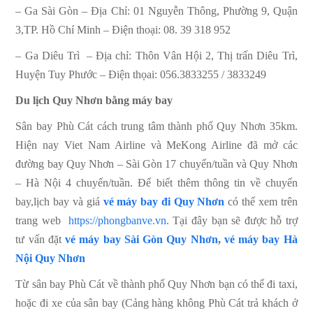
– Ga Sài Gòn – Địa Chỉ: 01 Nguyễn Thông, Phường 9, Quận
3,TP. Hồ Chí Minh – Điện thoại: 08. 39 318 952
– Ga Diêu Trì – Địa chỉ: Thôn Vân Hội 2, Thị trấn Diêu Trì,
Huyện Tuy Phước – Điện thọai: 056.3833255 / 3833249
Du lịch Quy Nhơn bằng máy bay
Sân bay Phù Cát cách trung tâm thành phố Quy Nhơn 35km.
Hiện nay Viet Nam Airline và MeKong Airline đã mở các
đường bay Quy Nhơn –
Sài Gòn
17 chuyến/tuần và Quy Nhơn
– Hà Nội 4 chuyến/tuần. Để biết thêm thông tin về chuyến
bay,lịch bay và giá
vé máy bay đi Quy Nhơn
có thể xem trên
trang web
https://phongbanve.vn
. Tại đây bạn sẽ được hỗ trợ
tư vấn đặt
vé máy bay Sài Gòn
Quy Nhơn
,
vé máy bay Hà
Nội
Quy Nhơn
Từ sân bay Phù Cát về thành phố Quy Nhơn bạn có thể đi taxi,
hoặc đi xe của sân bay (Cảng hàng không Phù Cát trả khách ở