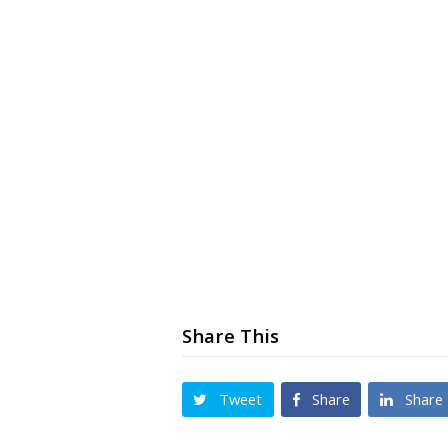
Share This
Tweet
Share
Share