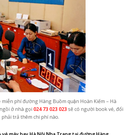
é miễn phí đường Hàng Buồm quận Hoàn Kiếm – Hà
n ngồi ở nhà gọi
024 73 023 023
sẽ có người book vé, đổi
phải trả thêm chi phí nào.
ao vé máy bay Hà Nội Nha Trang tại đường Hàng