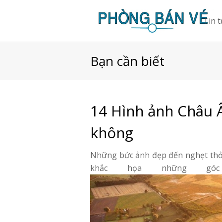
Tin 
Bạn cần biết
14 Hình ảnh Châu Â
không
Những bức ảnh đẹp đến nghẹt thở đ
khắc họa những gó