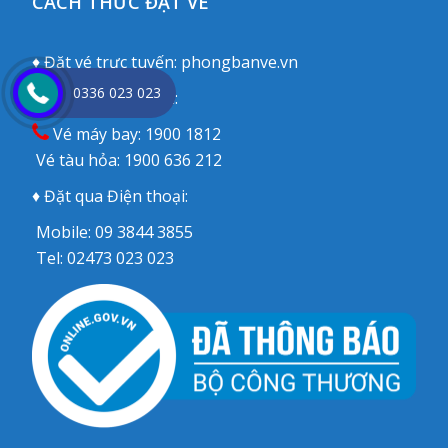
CÁCH THỨC ĐẶT VÉ
♦ Đặt vé trực tuyến:
phongbanve.vn
0336 023 023
♦ Đặt qua Tổng đài:
Vé máy bay:
1900 1812
Vé tàu hỏa:
1900 636 212
♦ Đặt qua Điện thoại:
Mobile:
09 3844 3855
Tel:
02473 023 023