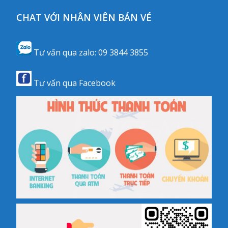
CHAT VỚI NHÂN VIÊN BÁN VÉ
Tư vấn qua zalo:
09 3844 3855
Tư vấn qua
Facebook