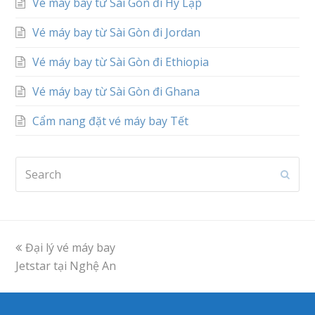
Vé máy bay từ Sài Gòn đi Hy Lạp
Vé máy bay từ Sài Gòn đi Jordan
Vé máy bay từ Sài Gòn đi Ethiopia
Vé máy bay từ Sài Gòn đi Ghana
Cẩm nang đặt vé máy bay Tết
Search
Subm
previous
Đại lý vé máy bay
Jetstar tại Nghệ An
post: