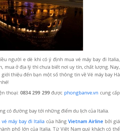
iều người e dè khi có ý định mua vé máy bay đi Italia,
 mua ở địa lý thì chưa biết nơi uy tín, chất lượng. Nay,
giới thiệu đến bạn một số thông tin về Vé máy bay Hà
nhé!
n thoại:
0834 299 299
được
phongbanve.vn
cung cấp
 có đường bay tới những điểm du lịch của Italia.
n
vé máy bay đi Italia
của hãng
Vietnam Airline
bởi giá
thành phố lớn của Italia. Từ Việt Nam quý khách có thể