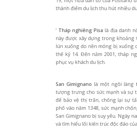
19, một nửa dân số của Positano đã
thành điểm du lịch thu hút nhiều d
‘
Tháp nghiêng Pisa
là địa danh nổ
này được xây dựng trong khoảng 
lún xuống do nền móng bị xuống cấ
thế kỷ 14. Đến năm 2001, tháp ng
phục vụ khách du lịch.
San Gimignano
là một ngôi làng 
tượng trưng cho sức mạnh và sự t
để bảo vệ thị trấn, chống lại sự 
phố vào năm 1348, sức mạnh chống 
San Gimignano bị suy yếu. Ngày na
và tìm hiểu lối kiến trúc độc đáo củ