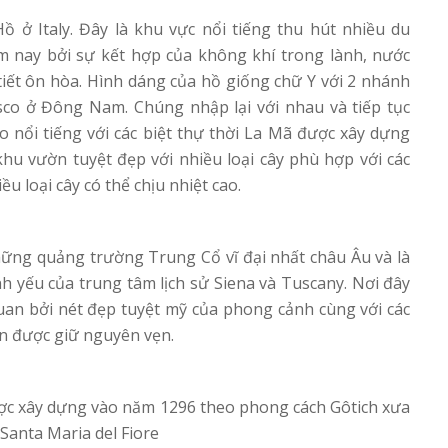
 ở Italy. Đây là khu vực nổi tiếng thu hút nhiều du
 nay bởi sự kết hợp của không khí trong lành, nước
 tiết ôn hòa. Hình dáng của hồ giống chữ Y với 2 nhánh
co ở Đông Nam. Chúng nhập lại với nhau và tiếp tục
o nổi tiếng với các biệt thự thời La Mã được xây dựng
hu vườn tuyệt đẹp với nhiều loại cây phù hợp với các
ều loại cây có thể chịu nhiệt cao.
ững quảng trường Trung Cổ vĩ đại nhất châu Âu và là
 yếu của trung tâm lịch sử Siena và Tuscany. Nơi đây
an bởi nét đẹp tuyệt mỹ của phong cảnh cùng với các
òn được giữ nguyên vẹn.
c xây dựng vào năm 1296 theo phong cách Gôtich xưa
Santa Maria del Fiore