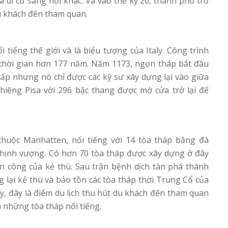
 di cư sang nơi khác. Và vào thế kỷ 20, thành phố trở
u khách đến tham quan.
i tiếng thế giới và là biểu tượng của Italy. Công trình
thời gian hơn 177 năm. Năm 1173, ngọn tháp bắt đầu
p nhưng nó chỉ được các kỹ sư xây dựng lại vào giữa
hiêng Pisa với 296 bậc thang được mở cửa trở lại để
thuộc Manhatten, nổi tiếng với 14 tòa tháp bằng đá
hịnh vượng. Có hơn 70 tòa tháp được xây dựng ở đây
tấn công của kẻ thù. Sau trận bệnh dịch tàn phá thành
lại kẻ thù và bảo tồn các tòa tháp thời Trung Cổ của
y, đây là điểm du lịch thu hút du khách đến tham quan
a những tòa tháp nổi tiếng.