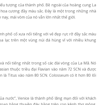
 biểu tượng của thành phố. Bề ngoài của hoàng cung La
 hoa cương đầy màu sắc. Đây là một trong những nhà
y nay, mái vòm của nó vẫn lớn nhất thế giới.
h phố cổ xưa nổi tiếng với vẻ đẹp rực rỡ đầy sắc màu
ọa lạc trên một vùng núi đá hùng vĩ với nhiều khung
và nổi tiếng nhất trong số các đài vòng của La Mã. Nó
sian thuộc triều đại Flavian vào năm 72 SCN và được
n là Titus vào năm 80 SCN. Colosseum có ít hơn 80 lối
ủa nước”, Venice là thành phố lãng mạn đối với khách
ngoạn bằng thuyền đáy bằng trên con kênh thơ mộng.