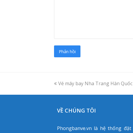
previous
Vé máy bay Nha Trang Hàn Quốc 
post:
VỀ CHÚNG TÔI
Phongbanve.vn là hệ thống đặt