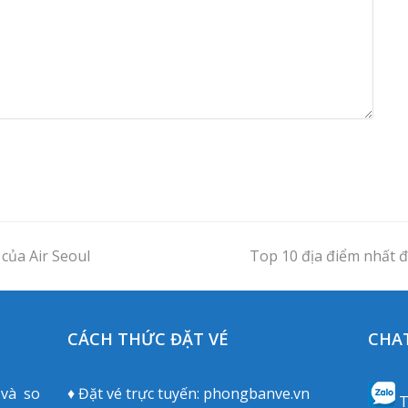
của Air Seoul
Top 10 địa điểm nhất đ
next
post:
CÁCH THỨC ĐẶT VÉ
CHAT
 và so
♦ Đặt vé trực tuyến:
phongbanve.vn
T