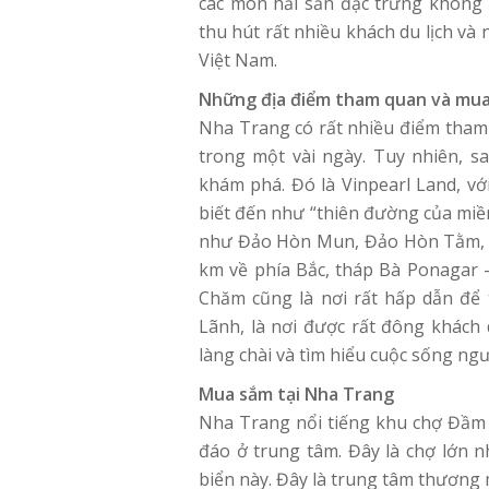
các món hải sản đặc trưng không 
thu hút rất nhiều khách du lịch và 
Việt Nam.
Những địa điểm tham quan và mua
Nha Trang có rất nhiều điểm tham 
trong một vài ngày. Tuy nhiên, 
khám phá. Đó là Vinpearl Land, vớ
biết đến như “thiên đường của miền 
như Đảo Hòn Mun, Đảo Hòn Tằm, V
km về phía Bắc, tháp Bà Ponagar –
Chăm cũng là nơi rất hấp dẫn để
Lãnh, là nơi được rất đông khách 
làng chài và tìm hiểu cuộc sống ngư
Mua sắm tại Nha Trang
Nha Trang nổi tiếng khu chợ Đầm đ
đáo ở trung tâm. Đây là chợ lớn 
biển này. Đây là trung tâm thương 