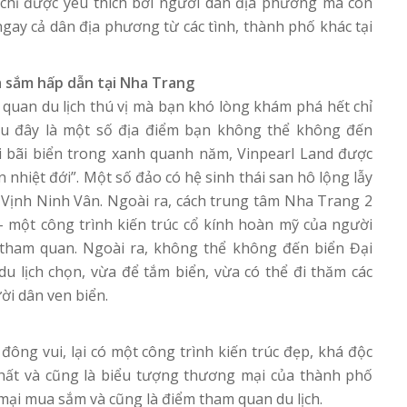
chỉ được yêu thích bởi người dân địa phương mà còn
ngay cả dân địa phương từ các tình, thành phố khác tại
 sắm hấp dẫn tại Nha Trang
quan du lịch thú vị mà bạn khó lòng khám phá hết chỉ
sau đây là một số địa điểm bạn không thể không đến
i bãi biển trong xanh quanh năm, Vinpearl Land được
nhiệt đới”. Một số đảo có hệ sinh thái san hô lộng lẫy
ịnh Ninh Vân. Ngoài ra, cách trung tâm Nha Trang 2
 một công trình kiến trúc cổ kính hoàn mỹ của người
 tham quan. Ngoài ra, không thể không đến biển Đại
du lịch chọn, vừa để tắm biển, vừa có thể đi thăm các
ời dân ven biển.
ông vui, lại có một công trình kiến trúc đẹp, khá độc
nhất và cũng là biểu tượng thương mại của thành phố
mại mua sắm và cũng là điểm tham quan du lịch.