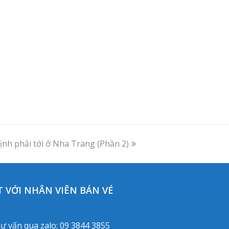
ịnh phải tới ở Nha Trang (Phần 2)
 VỚI NHÂN VIÊN BÁN VÉ
ư vấn qua zalo:
09 3844 3855