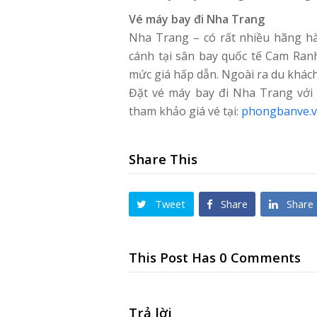
Vé máy bay đi Nha Trang
Nha Trang – có rất nhiều hãng 
cánh tại sân bay quốc tế Cam Ra
mức giá hấp dẫn. Ngoài ra du khá
Đặt vé máy bay đi Nha Trang với 
tham khảo giá vé tại:
phongbanve.
Share This
Tweet
Share
Share
This Post Has 0 Comments
Trả lời