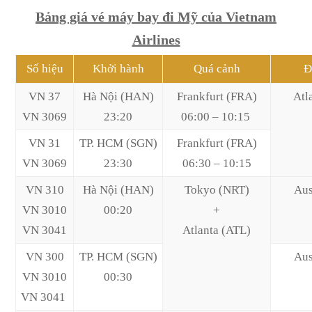
Bảng giá vé máy bay đi Mỹ của Vietnam
Airlines
Số hiệu
Khởi hành
Quá cảnh
Đ
VN 37
Hà Nội (HAN)
Frankfurt (FRA)
Atl
VN 3069
23:20
06:00 – 10:15
VN 31
TP. HCM (SGN)
Frankfurt (FRA)
VN 3069
23:30
06:30 – 10:15
VN 310
Hà Nội (HAN)
Tokyo (NRT)
Aus
VN 3010
00:20
+
VN 3041
Atlanta (ATL)
VN 300
TP. HCM (SGN)
Aus
VN 3010
00:30
VN 3041