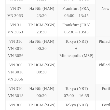
VN 37
Hà Nội (HAN)
Frankfurt (FRA)
New 
VN 3063
23:20
06:00 – 13:45
VN 31
TP. HCM (SGN)
Frankfurt (FRA)
VN 3063
23:30
06:30 – 13:45
VN 310
Hà Nội (HAN)
Tokyo (NRT)
Philad
VN 3016
00:20
+
VN 3056
Minneapolis (MSP)
VN 300
TP. HCM (SGN)
Philad
VN 3016
00:30
VN 3056
VN 310
Hà Nội (HAN)
Tokyo (NRT)
Port
VN 3018
00:20
07:00 – 16:35
VN 300
TP. HCM (SGN)
Tokyo (NRT)
Port