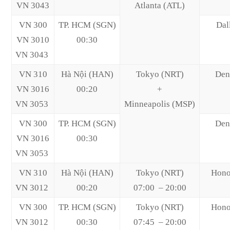
VN 3043
Atlanta (ATL)
VN 300
TP. HCM (SGN)
Dal
VN 3010
00:30
VN 3043
VN 310
Hà Nội (HAN)
Tokyo (NRT)
Den
VN 3016
00:20
+
VN 3053
Minneapolis (MSP)
VN 300
TP. HCM (SGN)
Den
VN 3016
00:30
VN 3053
VN 310
Hà Nội (HAN)
Tokyo (NRT)
Hono
VN 3012
00:20
07:00 – 20:00
VN 300
TP. HCM (SGN)
Tokyo (NRT)
Hono
VN 3012
00:30
07:45 – 20:00