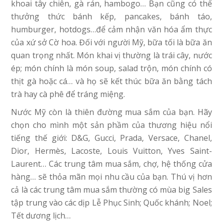
khoai tây chiên, gà rán, hambogo… Bạn cũng có thể
thưởng thức bánh kếp, pancakes, bánh táo,
humburger, hotdogs…để cảm nhận văn hóa ẩm thực
của xứ sở Cờ hoa. Đối với người Mỹ, bữa tối là bữa ăn
quan trọng nhất. Món khai vị thường là trái cây, nước
ép; món chính là món soup, salad trộn, món chính có
thịt gà hoặc cá… và họ sẽ kết thúc bữa ăn bằng tách
trà hay cà phê để tráng miệng.
Nước Mỹ còn là thiên đường mua sắm của bạn. Hãy
chọn cho mình một sản phầm của thương hiệu nổi
tiếng thế giới: D&G, Gucci, Prada, Versace, Chanel,
Dior, Hermès, Lacoste, Louis Vuitton, Yves Saint-
Laurent… Các trung tâm mua sắm, chợ, hệ thống cửa
hàng… sẽ thỏa mãn mọi nhu cầu của bạn. Thú vị hơn
cả là các trung tâm mua sắm thường có mùa big Sales
tập trung vào các dịp Lễ Phục Sinh; Quốc khánh; Noel;
Tết dương lịch…