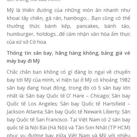
Mỹ là thiên đường của những món ăn nhanh như
khoai tây chiên, gà rán, hambogo… Bạn cũng có thể
thưởng thức bánh kếp, pancakes, bánh táo,
humburger, hotdogs…để cảm nhận văn hóa ẩm thực
của xứ sở Cờ hoa.
Thông tin sân bay, hãng hàng không, bảng giá vé
máy bay đi Mỹ
Chắc chắn bạn không có gì đáng lo ngại về chuyến
bay tới Mỹ của mình, vì hiện tại ở Mỹ có khoảng 1982
sân bay đang hoạt động, trong đó có 5 sân bay lớn
nhất là: Sân bay Quốc tế O’ Hare – Chicago; Sân bay
Quốc tế Los Angeles; Sân bay Quốc tế Hartsfield –
Jackson Atlanta; Sân bay Quốc tế Newark Liberty; Sân
bay Quốc tế San Francisco. Tại Việt Nam có 2 sân bay
quốc tế là Nội Bài (Hà Nội) và Tân Sơn Nhất (TP HCM)
phục vụ đường bay giữa Việt Nam và Mỹ với nhiều