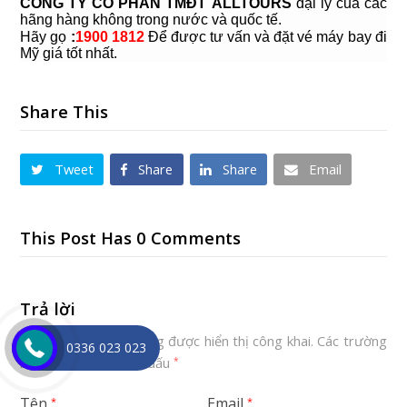
CÔNG TY CỔ PHẦN TMĐT
ALLTOURS
đại lý của các
hãng hàng không trong nước và quốc tế.
Hãy gọ
:
1900 1812
Để được tư vấn và đặt vé máy bay đi
Mỹ giá tốt nhất.
Share This
Tweet
Share
Share
Email
This Post Has 0 Comments
Trả lời
Email của bạn sẽ không được hiển thị công khai.
Các trường
0336 023 023
bắt buộc được đánh dấu
*
Tên
Email
*
*