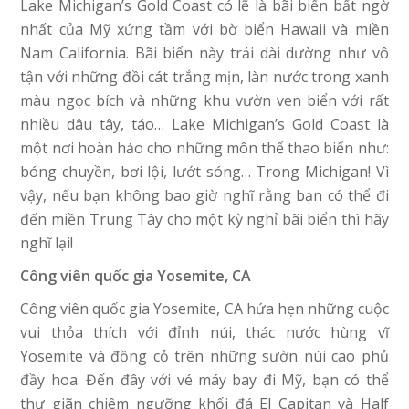
Lake Michigan’s Gold Coast có lẽ là bãi biển bất ngờ
nhất của Mỹ xứng tầm với bờ biển Hawaii và miền
Nam California. Bãi biển này trải dài dường như vô
tận với những đồi cát trắng mịn, làn nước trong xanh
màu ngọc bích và những khu vườn ven biển với rất
nhiều dâu tây, táo… Lake Michigan’s Gold Coast là
một nơi hoàn hảo cho những môn thể thao biển như:
bóng chuyền, bơi lội, lướt sóng… Trong Michigan! Vì
vậy, nếu bạn không bao giờ nghĩ rằng bạn có thể đi
đến miền Trung Tây cho một kỳ nghỉ bãi biển thì hãy
nghĩ lại!
Công viên quốc gia Yosemite, CA
Công viên quốc gia Yosemite, CA hứa hẹn những cuộc
vui thỏa thích với đỉnh núi, thác nước hùng vĩ
Yosemite và đồng cỏ trên những sườn núi cao phủ
đầy hoa. Đến đây với vé máy bay đi Mỹ, bạn có thể
thư giãn chiêm ngưỡng khối đá El Capitan và Half