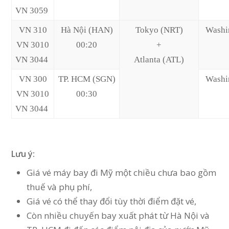
VN 3059
VN 310
Hà Nội (HAN)
Tokyo (NRT)
Washi
VN 3010
00:20
+
VN 3044
Atlanta (ATL)
VN 300
TP. HCM (SGN)
Washi
VN 3010
00:30
VN 3044
Lưu ý:
Giá vé máy bay đi Mỹ một chiều chưa bao gồm
thuế và phụ phí,
Giá vé có thể thay đổi tùy thời điểm đặt vé,
Còn nhiều chuyến bay xuất phát từ Hà Nội và