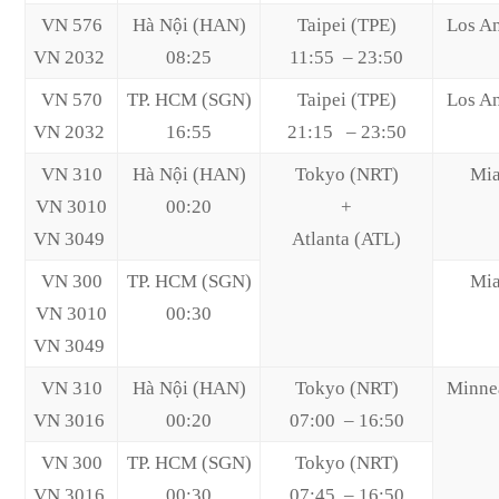
VN 576
Hà Nội (HAN)
Taipei (TPE)
Los A
VN 2032
08:25
11:55 – 23:50
VN 570
TP. HCM (SGN)
Taipei (TPE)
Los A
VN 2032
16:55
21:15 – 23:50
VN 310
Hà Nội (HAN)
Tokyo (NRT)
Mi
VN 3010
00:20
+
VN 3049
Atlanta (ATL)
VN 300
TP. HCM (SGN)
Mi
VN 3010
00:30
VN 3049
VN 310
Hà Nội (HAN)
Tokyo (NRT)
Minne
VN 3016
00:20
07:00 – 16:50
VN 300
TP. HCM (SGN)
Tokyo (NRT)
VN 3016
00:30
07:45 – 16:50