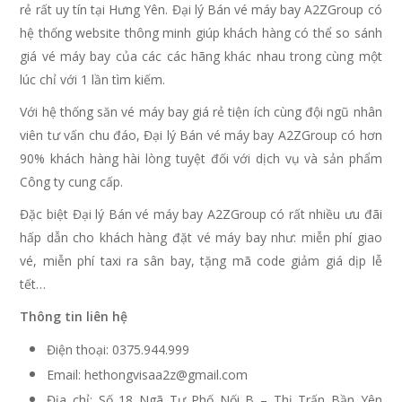
rẻ rất uy tín tại Hưng Yên. Đại lý Bán vé máy bay A2ZGroup có
hệ thống website thông minh giúp khách hàng có thể so sánh
giá vé máy bay của các các hãng khác nhau trong cùng một
lúc chỉ với 1 lần tìm kiếm.
Với hệ thống săn vé máy bay giá rẻ tiện ích cùng đội ngũ nhân
viên tư vấn chu đáo, Đại lý Bán vé máy bay A2ZGroup có hơn
90% khách hàng hài lòng tuyệt đối với dịch vụ và sản phẩm
Công ty cung cấp.
Đặc biệt Đại lý Bán vé máy bay A2ZGroup có rất nhiều ưu đãi
hấp dẫn cho khách hàng đặt vé máy bay như: miễn phí giao
vé, miễn phí taxi ra sân bay, tặng mã code giảm giá dịp lễ
tết…
Thông tin liên hệ
Điện thoại: 0375.944.999
Email: hethongvisaa2z@gmail.com
Địa chỉ: Số 18 Ngã Tư Phố Nối B – Thị Trấn Bần Yên