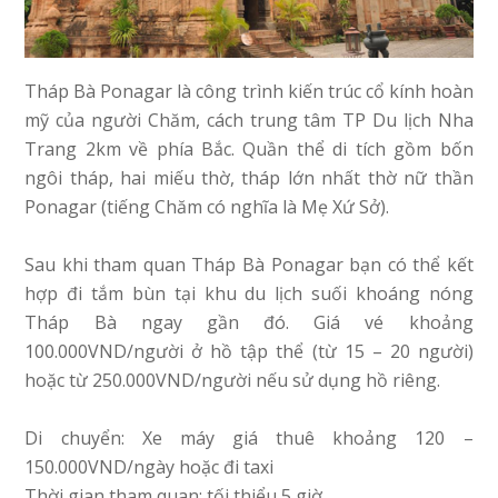
Tháp Bà Ponagar là công trình kiến trúc cổ kính hoàn
mỹ của người Chăm, cách trung tâm TP Du lịch Nha
Trang 2km về phía Bắc. Quần thể di tích gồm bốn
ngôi tháp, hai miếu thờ, tháp lớn nhất thờ nữ thần
Ponagar (tiếng Chăm có nghĩa là Mẹ Xứ Sở).
Sau khi tham quan Tháp Bà Ponagar bạn có thể kết
hợp đi tắm bùn tại khu du lịch suối khoáng nóng
Tháp Bà ngay gần đó. Giá vé khoảng
100.000VND/người ở hồ tập thể (từ 15 – 20 người)
hoặc từ 250.000VND/người nếu sử dụng hồ riêng.
Di chuyển: Xe máy giá thuê khoảng 120 –
150.000VND/ngày hoặc đi taxi
Thời gian tham quan: tối thiểu 5 giờ