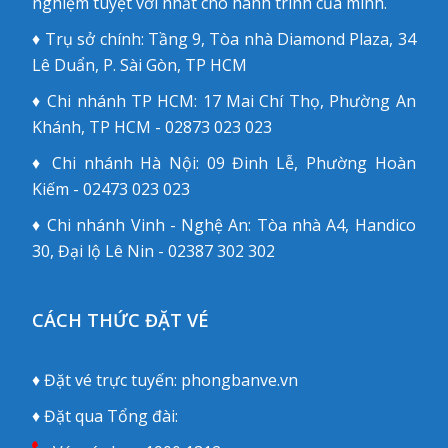
nghiệm tuyệt vời nhất cho hành trình của mình.
♦ Trụ sở chính: Tầng 9, Tòa nhà Diamond Plaza, 34
Lê Duẩn, P. Sài Gòn, TP HCM
♦ Chi nhánh TP HCM: 17 Mai Chí Thọ, Phường An
Khánh, TP HCM - 02873 023 023
♦ Chi nhánh Hà Nội: 09 Đinh Lễ, Phường Hoàn
Kiếm - 02473 023 023
♦ Chi nhánh Vinh - Nghệ An: Tòa nhà A4, Handico
30, Đại lộ Lê Nin - 02387 302 302
CÁCH THỨC ĐẶT VÉ
♦ Đặt vé trực tuyến:
phongbanve.vn
♦ Đặt qua Tổng đài: