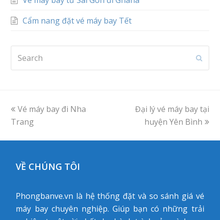
Cẩm nang đặt vé máy bay Tết
Search
Subm
previous
Vé máy bay đi Nha
Đại lý vé máy bay tại
next
Trang
post:
post:
huyện Yên Bình
VỀ CHÚNG TÔI
Phongbanve.vn là hệ thống đặt và so sánh giá vé
máy bay chuyên nghiệp. Giúp bạn có những trải