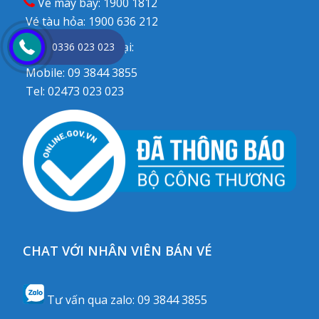
Vé máy bay:
1900 1812
Vé tàu hỏa:
1900 636 212
♦ Đặt qua Điện thoại:
0336 023 023
Mobile:
09 3844 3855
Tel:
02473 023 023
CHAT VỚI NHÂN VIÊN BÁN VÉ
Tư vấn qua zalo:
09 3844 3855