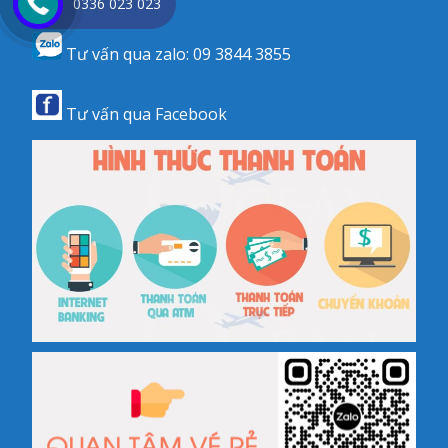
0336 023 023
Tư vấn qua zalo:
09 3844 3855
Tư vấn qua
Facebook