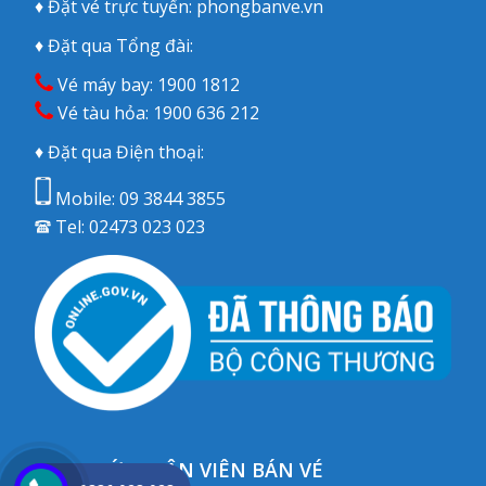
♦ Đặt vé trực tuyến:
phongbanve.vn
♦ Đặt qua Tổng đài:
Vé máy bay:
1900 1812
Vé tàu hỏa:
1900 636 212
♦ Đặt qua Điện thoại:
Mobile:
09 3844 3855
Tel:
02473 023 023
CHAT VỚI NHÂN VIÊN BÁN VÉ