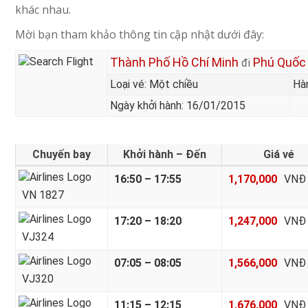
khác nhau.
Mời bạn tham khảo thông tin cập nhật dưới đây:
Thành Phố Hồ Chí Minh
Phú Quốc
đi
Loại vé: Một chiều
Hà
Ngày khởi hành: 16/01/2015
Chuyến bay
Khởi hành – Đến
Giá vé
16:50 – 17:55
1,170,000
VNĐ
VN 1827
17:20 – 18:20
1,247,000
VNĐ
VJ324
07:05 – 08:05
1,566,000
VNĐ
VJ320
11:15 – 12:15
1,676,000
VNĐ