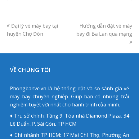
previous
Đại lý vé máy bay tại
Hướng dẫn đặt vé máy
next
huyện Chợ Đồn
post:
bay đi Ba Lan qua mạng
post:
VỀ CHÚNG TÔI
Phongbanve.vn là hệ thống đặt và so sánh giá vé
máy bay chuyên nghiệp. Giúp bạn có những trải
nghiệm tuyệt vời nhất cho hành trình của mình.
♦ Trụ sở chính: Tầng 9, Tòa nhà Diamond Plaza, 34
Lê Duẩn, P. Sài Gòn, TP HCM
♦ Chi nhánh TP HCM: 17 Mai Chí Thọ, Phường An