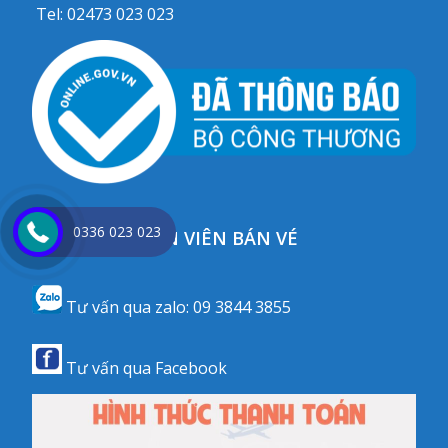
Tel:
02473 023 023
0336 023 023
CHAT VỚI NHÂN VIÊN BÁN VÉ
Tư vấn qua zalo:
09 3844 3855
Tư vấn qua
Facebook