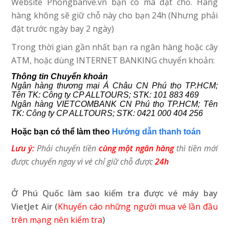
Website Phongbanve.vn bạn có mã đặt chỗ. Hãng
hàng không sẽ giữ chỗ này cho bạn 24h (Nhưng phải
đặt trước ngày bay 2 ngày)
Trong thời gian gần nhất bạn ra ngân hàng hoặc cây
ATM, hoặc dùng INTERNET BANKING chuyển khoản:
Thông tin Chuyển khoản
Ngân hàng thương mại Á Châu CN Phú thọ TP.HCM;
Tên TK: Công ty CP ALLTOURS; STK: 101 883 469
Ngân hàng VIETCOMBANK CN Phú thọ TP.HCM; Tên
TK: Công ty CP ALLTOURS; STK: 0421 000 404 256
Hoặc bạn có thể làm theo
Hướng dẫn thanh toán
Lưu ý:
Phải chuyển tiền
cùng một ngân hàng
thì tiền mới
được chuyển ngay vì vé chỉ giữ chỗ được
24h
Ở Phú Quốc làm sao kiểm tra được vé máy bay
VietJet Air (
Khuyến cáo những người mua vé lần đầu
trên mạng nên kiểm tra
)