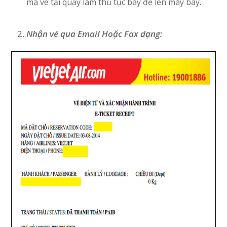
mã vé tại quầy làm thủ tục bay để lên máy bay.
Nhận vé qua Email Hoặc Fax dạng: