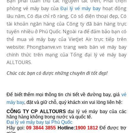
Bạn phải tuân thủ các nguyên tắc trên, Phải chọn
phòng vé máy bay của
Đại lý vé máy bay
hoạt động
lâu năm, Có địa chỉ rõ ràng, Có số điện thoại đẹp, Có
tài khoản ngân hàng của Công ty đã bán hàng trực
tuyến nhiều ở Phú Quốc. Ngoài ra để đảm bảo bạn có
thể mua vé máy bay của VietJet Air trực tiếp trên
website: Phongbanve.vn trang web bán vé máy bay
chính thức trên mạng của Tổng đại lý vé máy bay
ALLTOURS.
Chúc các bạn có được những chuyên đi tốt đẹp!
Để biết thêm mọi thông tin chi tiết về đường bay, giá
vé
máy bay
, đặt và giữ chỗ, quý khách xin vui lòng liên hệ:
CÔNG TY CP
ALLTOURS
đại lý vé máy bay của các
hãng hàng không trong nước và quốc tế.
Đại lý vé máy bay tại Phú Quốc
Hãy gọi:
09 3844 3855
Hotline:
1900 1812
Để được trợ