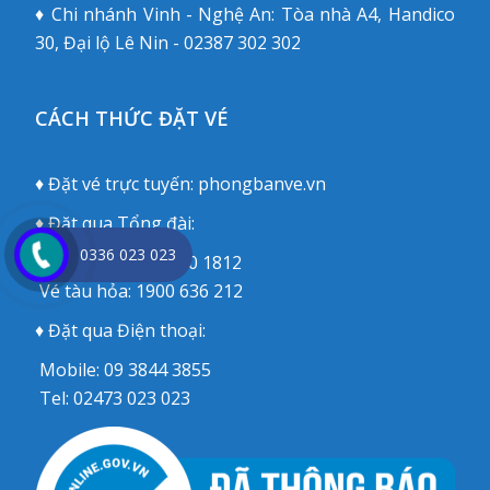
♦ Chi nhánh Vinh - Nghệ An: Tòa nhà A4, Handico
30, Đại lộ Lê Nin - 02387 302 302
CÁCH THỨC ĐẶT VÉ
♦ Đặt vé trực tuyến:
phongbanve.vn
♦ Đặt qua Tổng đài:
0336 023 023
Vé máy bay:
1900 1812
Vé tàu hỏa:
1900 636 212
♦ Đặt qua Điện thoại:
Mobile:
09 3844 3855
Tel:
02473 023 023