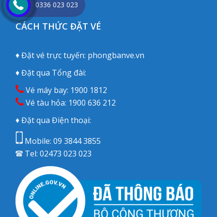
0336 023 023
CÁCH THỨC ĐẶT VÉ
♦ Đặt vé trực tuyến:
phongbanve.vn
♦ Đặt qua Tổng đài:
Vé máy bay:
1900 1812
Vé tàu hỏa:
1900 636 212
♦ Đặt qua Điện thoại:
Mobile:
09 3844 3855
Tel:
02473 023 023