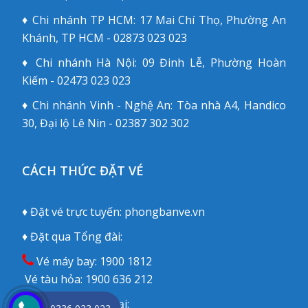
♦ Chi nhánh TP HCM: 17 Mai Chí Thọ, Phường An
Khánh, TP HCM - 02873 023 023
♦ Chi nhánh Hà Nội: 09 Đinh Lễ, Phường Hoàn
Kiếm - 02473 023 023
♦ Chi nhánh Vinh - Nghệ An: Tòa nhà A4, Handico
30, Đại lộ Lê Nin - 02387 302 302
CÁCH THỨC ĐẶT VÉ
♦ Đặt vé trực tuyến:
phongbanve.vn
♦ Đặt qua Tổng đài:
Vé máy bay:
1900 1812
Vé tàu hỏa:
1900 636 212
♦ Đặt qua Điện thoại: