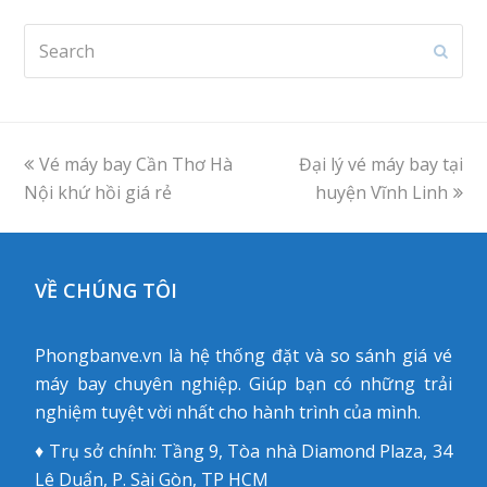
Search
Subm
previous
Vé máy bay Cần Thơ Hà
Đại lý vé máy bay tại
next
Nội khứ hồi giá rẻ
post:
post:
huyện Vĩnh Linh
VỀ CHÚNG TÔI
Phongbanve.vn là hệ thống đặt và so sánh giá vé
máy bay chuyên nghiệp. Giúp bạn có những trải
nghiệm tuyệt vời nhất cho hành trình của mình.
♦ Trụ sở chính: Tầng 9, Tòa nhà Diamond Plaza, 34
Lê Duẩn, P. Sài Gòn, TP HCM