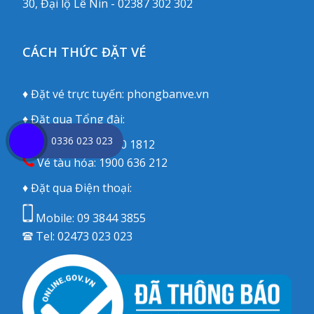
30, Đại lộ Lê Nin - 02387 302 302
CÁCH THỨC ĐẶT VÉ
♦ Đặt vé trực tuyến:
phongbanve.vn
♦ Đặt qua Tổng đài:
0336 023 023
Vé máy bay:
1900 1812
Vé tàu hỏa:
1900 636 212
♦ Đặt qua Điện thoại:
Mobile:
09 3844 3855
Tel:
02473 023 023