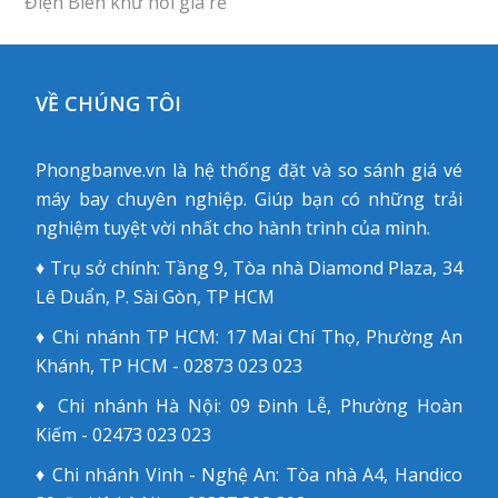
Điện Biên khứ hồi giá rẻ
post:
VỀ CHÚNG TÔI
Phongbanve.vn là hệ thống đặt và so sánh giá vé
máy bay chuyên nghiệp. Giúp bạn có những trải
nghiệm tuyệt vời nhất cho hành trình của mình.
♦ Trụ sở chính: Tầng 9, Tòa nhà Diamond Plaza, 34
Lê Duẩn, P. Sài Gòn, TP HCM
♦ Chi nhánh TP HCM: 17 Mai Chí Thọ, Phường An
Khánh, TP HCM - 02873 023 023
♦ Chi nhánh Hà Nội: 09 Đinh Lễ, Phường Hoàn
Kiếm - 02473 023 023
♦ Chi nhánh Vinh - Nghệ An: Tòa nhà A4, Handico