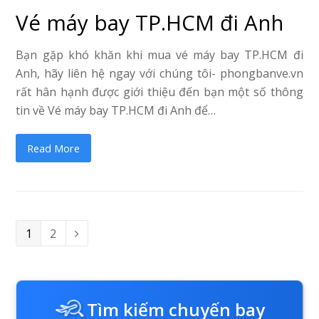
Vé máy bay TP.HCM đi Anh
Bạn gặp khó khăn khi mua vé máy bay TP.HCM đi
Anh, hãy liên hệ ngay với chúng tôi- phongbanve.vn
rất hân hạnh được giới thiệu đến bạn một số thông
tin về Vé máy bay TP.HCM đi Anh để…
Read More
Page
1
Page
2
Next
Tìm kiếm chuyến bay