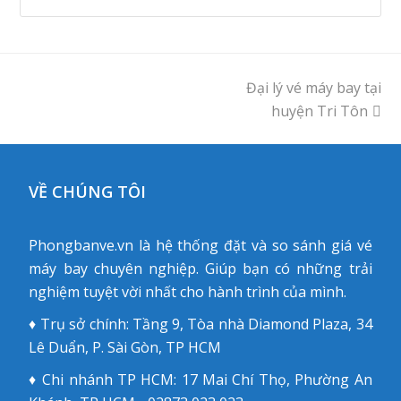
Đại lý vé máy bay tại
next
post:
huyện Tri Tôn
VỀ CHÚNG TÔI
Phongbanve.vn là hệ thống đặt và so sánh giá vé
máy bay chuyên nghiệp. Giúp bạn có những trải
nghiệm tuyệt vời nhất cho hành trình của mình.
♦ Trụ sở chính: Tầng 9, Tòa nhà Diamond Plaza, 34
Lê Duẩn, P. Sài Gòn, TP HCM
♦ Chi nhánh TP HCM: 17 Mai Chí Thọ, Phường An