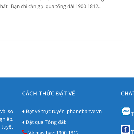
nhất . Bạn chỉ cần gọi qua tổng đài 1900 1812…
CÁCH THỨC ĐẶT VÉ
CHAT
 và so
♦ Đặt vé trực tuyến:
phongbanve.vn
T
hiệp.
♦ Đặt qua Tổng đài:
 tuyệt
T
Vé máy bay:
1900 1812