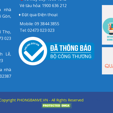
Vé tàu hỏa:
1900 636 212
a nhà
♦ Đặt qua Điện thoại:
i Gòn,
Mobile:
09 3844 3855
Tel:
02473 023 023
í Thọ,
73 023
h Lễ,
23
òa nhà
 02387
Copyright
PHONGBANVE.VN
- All Rights Reserved
https://kic.br.co