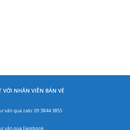
 VỚI NHÂN VIÊN BÁN VÉ
ư vấn qua zalo:
09 3844 3855
ư vấn qua
Facebook