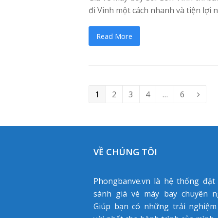
đi Vinh một cách nhanh và tiện lợi 
Read More
Page
1
Page
2
Page
3
Page
4
…
Page
6
Next
VỀ CHÚNG TÔI
Phongbanve.vn là hệ thống đặt
sánh giá vé máy bay chuyên ng
Giúp bạn có những trải nghiệm