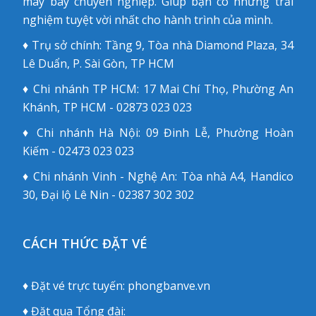
máy bay chuyên nghiệp. Giúp bạn có những trải
nghiệm tuyệt vời nhất cho hành trình của mình.
♦ Trụ sở chính: Tầng 9, Tòa nhà Diamond Plaza, 34
Lê Duẩn, P. Sài Gòn, TP HCM
♦ Chi nhánh TP HCM: 17 Mai Chí Thọ, Phường An
Khánh, TP HCM - 02873 023 023
♦ Chi nhánh Hà Nội: 09 Đinh Lễ, Phường Hoàn
Kiếm - 02473 023 023
♦ Chi nhánh Vinh - Nghệ An: Tòa nhà A4, Handico
30, Đại lộ Lê Nin - 02387 302 302
CÁCH THỨC ĐẶT VÉ
♦ Đặt vé trực tuyến:
phongbanve.vn
♦ Đặt qua Tổng đài: