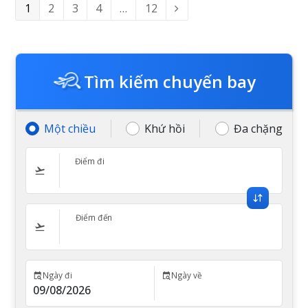
Page
1
Page
2
Page
3
Page
4
…
Page
12
Next
Tìm kiếm chuyến bay
Một chiều
Khứ hồi
Đa chặng
Điểm đi
Điểm đến
Ngày đi
Ngày về