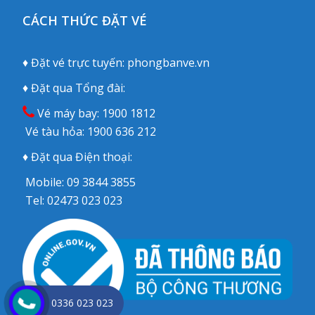
CÁCH THỨC ĐẶT VÉ
♦ Đặt vé trực tuyến:
phongbanve.vn
♦ Đặt qua Tổng đài:
Vé máy bay:
1900 1812
Vé tàu hỏa:
1900 636 212
♦ Đặt qua Điện thoại:
Mobile:
09 3844 3855
Tel:
02473 023 023
0336 023 023