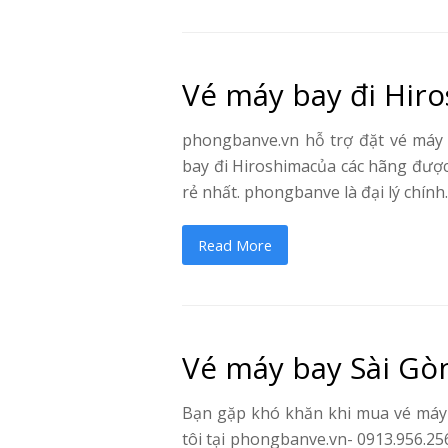
Vé máy bay đi Hir
phongbanve.vn hỗ trợ đặt vé máy 
bay đi Hiroshimacủa các hãng được 
rẻ nhất. phongbanve là đại lý chín
Read More
Vé máy bay Sài Gò
Bạn gặp khó khăn khi mua vé máy b
tôi tại phongbanve.vn- 0913.956.256