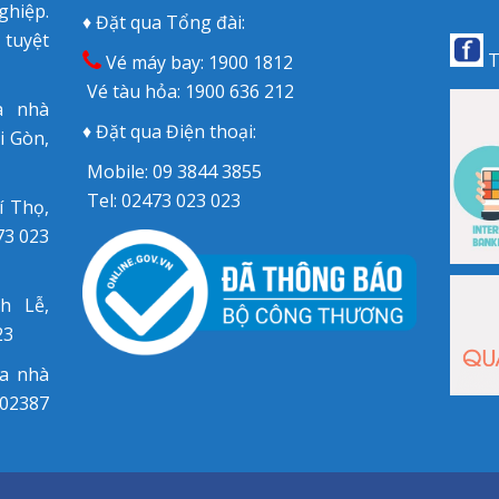
hiệp.
♦ Đặt qua Tổng đài:
 tuyệt
T
Vé máy bay:
1900 1812
Vé tàu hỏa:
1900 636 212
a nhà
♦ Đặt qua Điện thoại:
i Gòn,
Mobile:
09 3844 3855
Tel:
02473 023 023
í Thọ,
73 023
h Lễ,
23
òa nhà
 02387