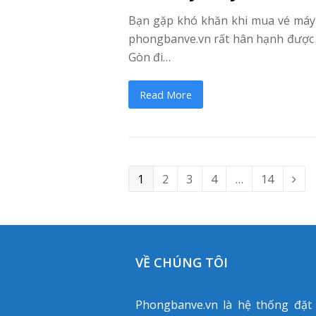
Bạn gặp khó khăn khi mua vé máy b
phongbanve.vn rất hân hạnh được g
Gòn đi…
Read More
Page
1
Page
2
Page
3
Page
4
…
Page
14
Nex
VỀ CHÚNG TÔI
Phongbanve.vn là hệ thống đặt