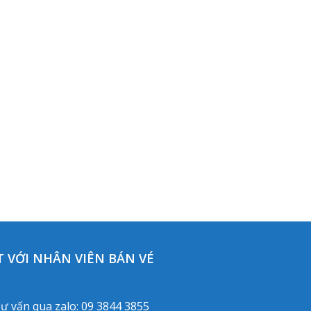
 VỚI NHÂN VIÊN BÁN VÉ
ư vấn qua zalo:
09 3844 3855