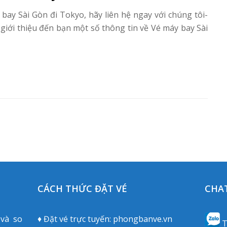
ay Sài Gòn đi Tokyo, hãy liên hệ ngay với chúng tôi-
iới thiệu đến bạn một số thông tin về Vé máy bay Sài
t
CÁCH THỨC ĐẶT VÉ
CHAT
 và so
♦ Đặt vé trực tuyến:
phongbanve.vn
T