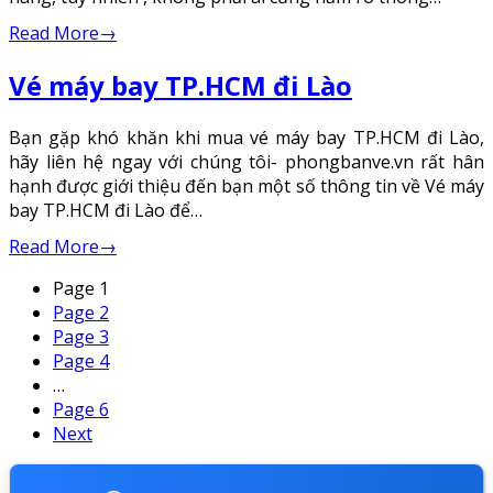
Read More
→
Vé máy bay TP.HCM đi Lào
Bạn gặp khó khăn khi mua vé máy bay TP.HCM đi Lào,
hãy liên hệ ngay với chúng tôi- phongbanve.vn rất hân
hạnh được giới thiệu đến bạn một số thông tin về Vé máy
bay TP.HCM đi Lào để…
Read More
→
Page
1
Page
2
Page
3
Page
4
…
Page
6
Next