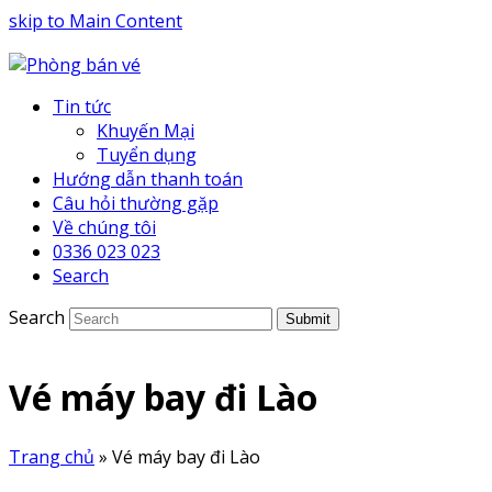
skip to Main Content
Tin tức
Khuyến Mại
Tuyển dụng
Hướng dẫn thanh toán
Câu hỏi thường gặp
Về chúng tôi
0336 023 023
Search
Search
Submit
Vé máy bay đi Lào
Trang chủ
»
Vé máy bay đi Lào