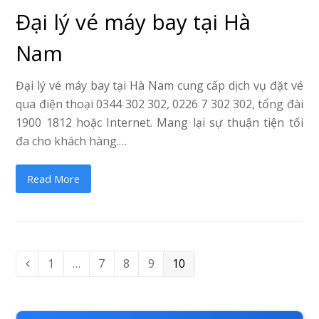
Đại lý vé máy bay tại Hà
Nam
Đại lý vé máy bay tại Hà Nam cung cấp dịch vụ đặt vé
qua điện thoại 0344 302 302, 0226 7 302 302, tổng đài
1900 1812 hoặc Internet. Mang lại sự thuận tiện tối
đa cho khách hàng.…
Read More
Page
1
…
Page
7
Page
8
Page
9
Page
10
Previous