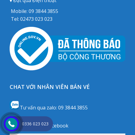
♦ Đặt qua Điện thoại:
Mobile:
09 3844 3855
Tel:
02473 023 023
CHAT VỚI NHÂN VIÊN BÁN VÉ
Tư vấn qua zalo:
09 3844 3855
0336 023 023
Tư vấn qua
Facebook